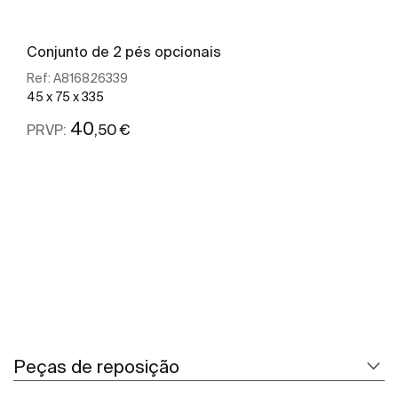
Conjunto de 2 pés opcionais
Ref:
A816826339
45 x 75 x 335
40
,50 €
PRVP:
Ver mais
Peças de reposição