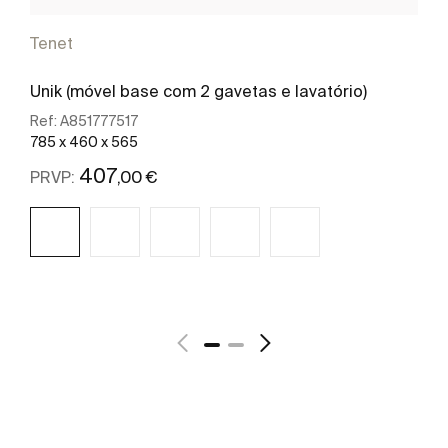
Tenet
Unik (móvel base com 2 gavetas e lavatório)
Ref:
A851777517
785 x 460 x 565
407
,00 €
PRVP:
Ver mais