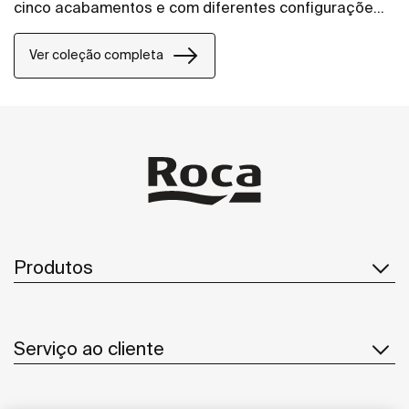
cinco acabamentos e com diferentes configurações
entre gavetas e portas, esta coleção ainda
apresenta um design discreto sem puxadores.
Ver coleção completa
Produtos
Serviço ao cliente