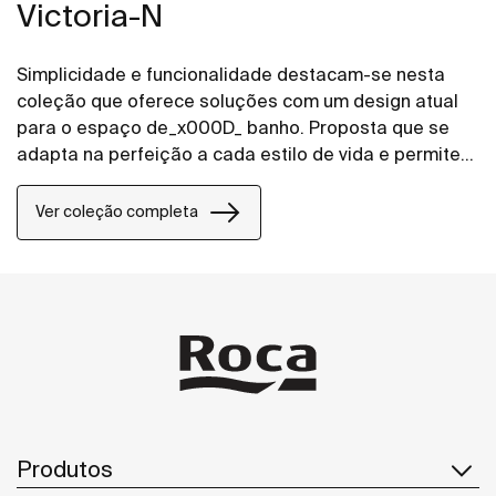
Victoria-N
Simplicidade e funcionalidade destacam-se nesta
coleção que oferece soluções com um design atual
para o espaço de_x000D_ banho. Proposta que se
adapta na perfeição a cada estilo de vida e permite
personalizar o espaço de banho com várias e
distintas combinações.
Ver coleção completa
Produtos