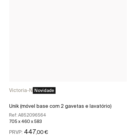
Victoria-N
Novidade
Unik (móvel base com 2 gavetas e lavatório)
Ref:
A852096564
705 x 460 x 583
447
,00 €
PRVP: