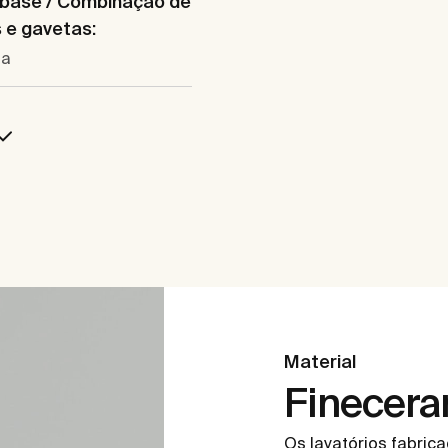
 base / Combinação de
 e gavetas:
ta
Material
Finecer
Os lavatórios fabri