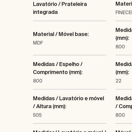
Materi
Lavatório / Prateleira
integrada
FINEC
Medida
Material / Móvel base:
(mm):
MDF
800
Medidas / Espelho /
Medida
Comprimento (mm):
(mm):
800
22
Medidas / Lavatório e móvel
Medida
/ Altura (mm):
/ Com
505
800