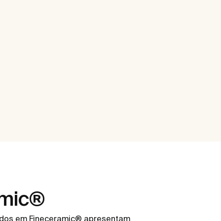
amic®
cados em Fineceramic® apresentam