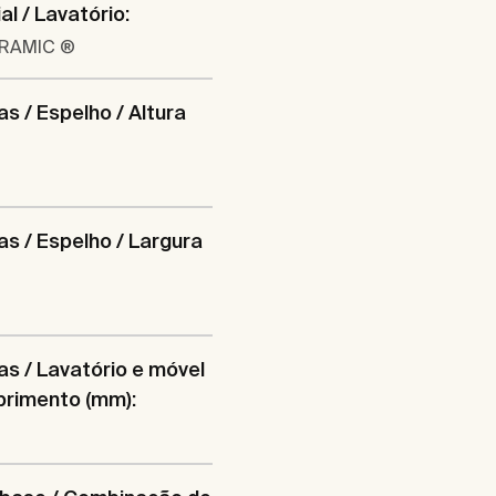
al / Lavatório:
ERAMIC ®
s / Espelho / Altura
s / Espelho / Largura
s / Lavatório e móvel
primento (mm):