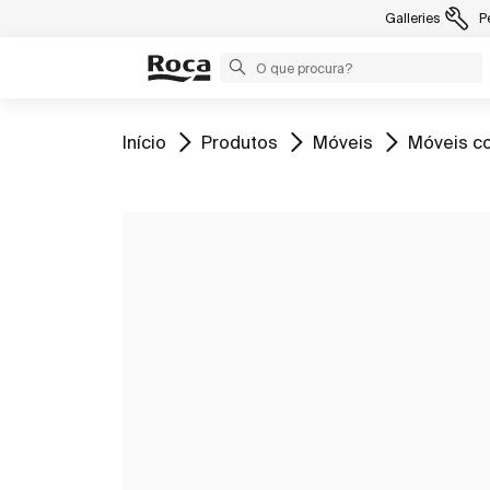
Galleries
P
Ir para
Ir para
Ir para
Ir para
Início
Produtos
Móveis
Móveis co