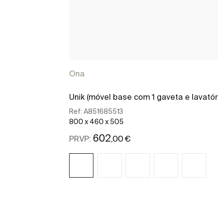
Ona
Unik (móvel base com 1 gaveta e lavatór
Ref:
A851685513
800 x 460 x 505
602
,00 €
PRVP:
Ver mais