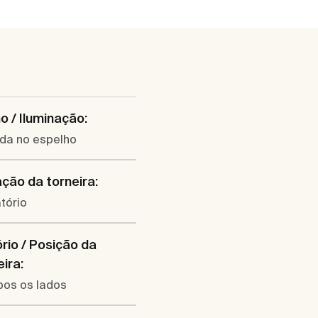
o / Iluminação:
ada no espelho
ação da torneira:
tório
rio / Posição da
eira:
os os lados