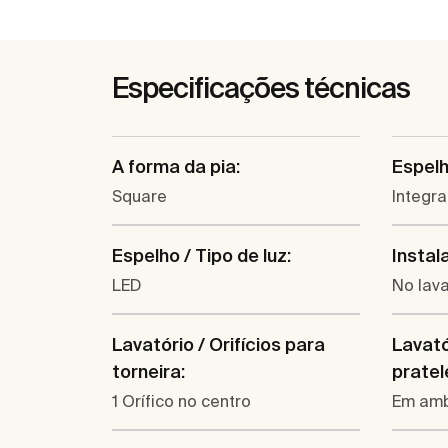
Especificações técnicas
A forma da pia:
Espelh
Square
Integr
Espelho / Tipo de luz:
Instal
LED
No lava
Lavatório / Orifícios para
Lavató
torneira:
pratel
1 Orífico no centro
Em amb