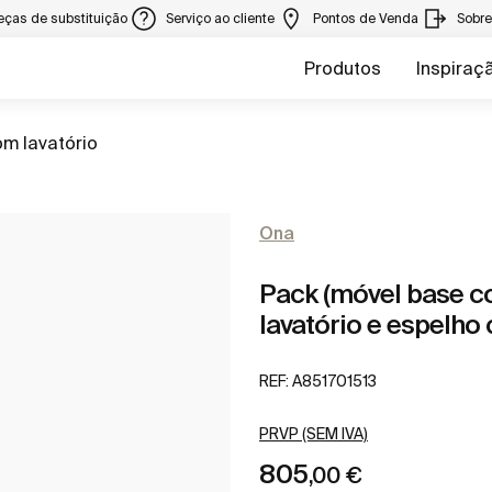
eças de substituição
Serviço ao cliente
Pontos de Venda
Sobr
Produtos
Inspiraç
m lavatório
Ona
Pack (móvel base c
lavatório e espelho
REF:
A851701513
PRVP (SEM IVA)
805
,00 €