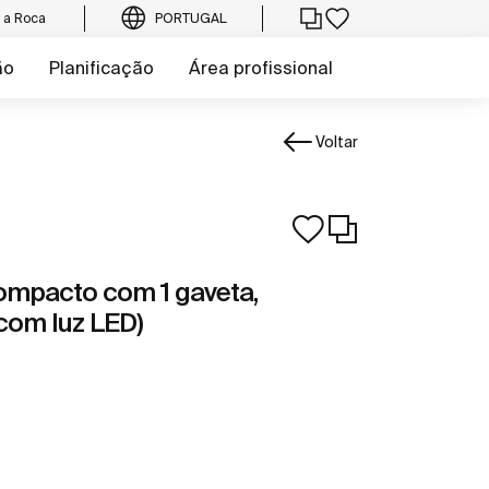
e a Roca
PORTUGAL
ão
Planificação
Área profissional
Voltar
ompacto com 1 gaveta,
 com luz LED)