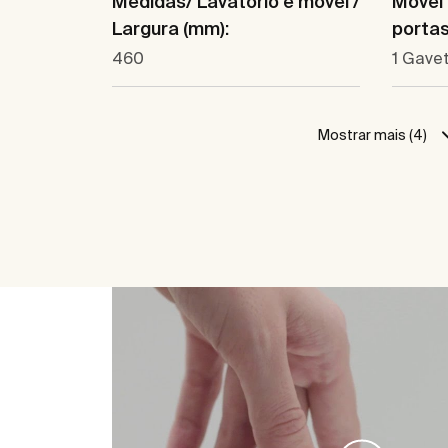
Medidas/ Lavatório e móvel /
Móvel
Largura (mm):
portas
460
1 Gave
Mostrar mais (4)