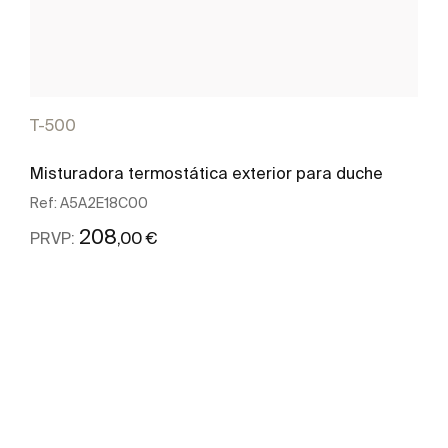
T-500
Misturadora termostática exterior para duche
Ref:
A5A2E18C00
208
,00 €
PRVP:
Ver mais