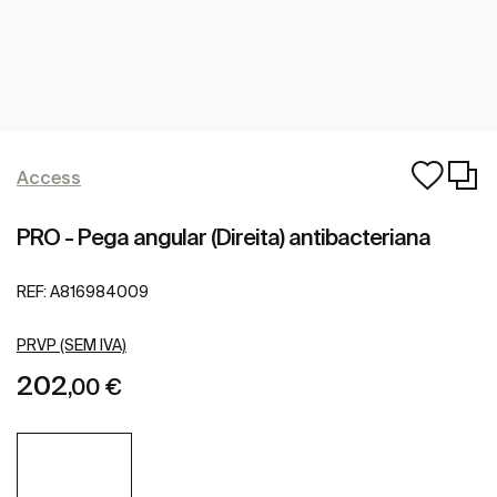
Access
PRO - Pega angular (Direita) antibacteriana
REF:
A816984009
PRVP (SEM IVA)
202
,00 €