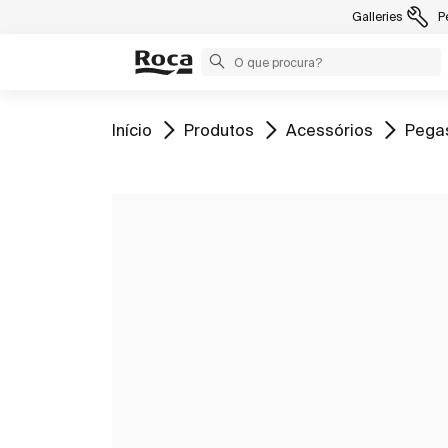
Galleries
P
Ir para
Ir para
Ir para
Ir par
Início
Produtos
Acessórios
Pega