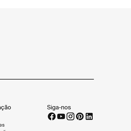
ação
Siga-nos
es