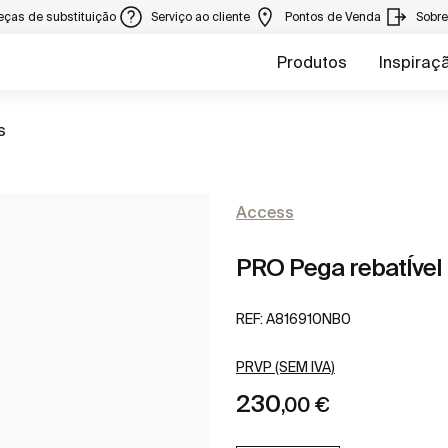
eças de substituição
Serviço ao cliente
Pontos de Venda
Sobr
Produtos
Inspiraç
a
s
Access
PRO Pega rebatÍvel
REF:
A816910NB0
PRVP (SEM IVA)
230
,00 €