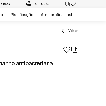
e a Roca
PORTUGAL
ão
Planificação
Área profissional
Voltar
banho antibacteriana