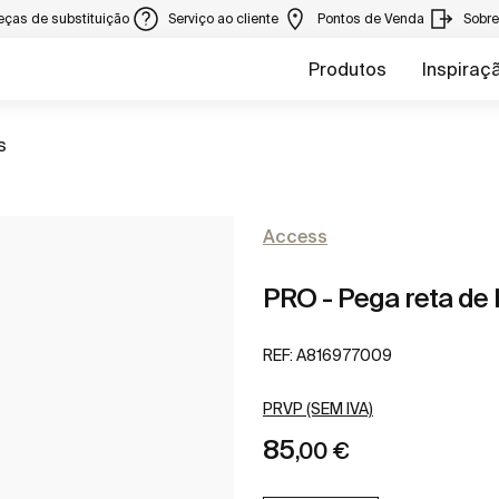
eças de substituição
Serviço ao cliente
Pontos de Venda
Sobr
Produtos
Inspiraç
a
s
Access
PRO - Pega reta de 
REF:
A816977009
PRVP (SEM IVA)
85
,00 €