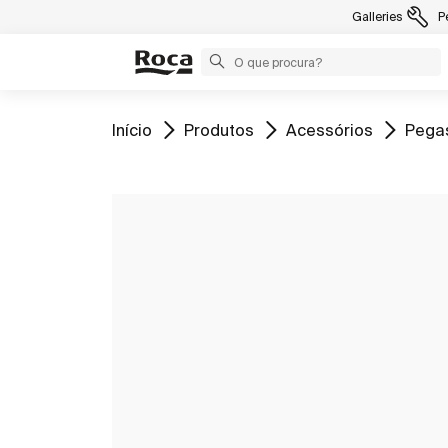
Galleries
P
Ir para
Ir para
Ir para
Ir par
Início
Produtos
Acessórios
Pega