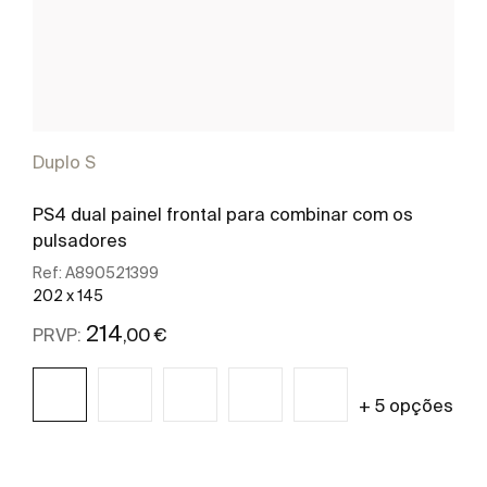
Duplo S
PS4 dual painel frontal para combinar com os
pulsadores
Ref:
A890521399
202 x 145
214
,00 €
PRVP:
+ 5 opções
Ver mais