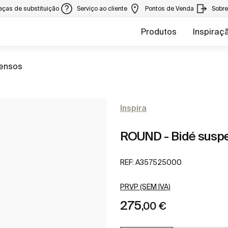
eças de substituição
Serviço ao cliente
Pontos de Venda
Sobr
Produtos
Inspiraç
pensos
Inspira
ROUND - Bidé susp
REF:
A357525000
PRVP (SEM IVA)
275
,00 €