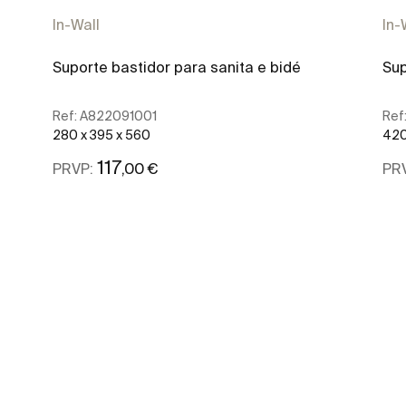
In-Wall
In-
Suporte bastidor para sanita e bidé
Sup
Ref:
A822091001
Ref
280 x 395 x 560
420
117
,00 €
PRVP:
PR
Ver mais