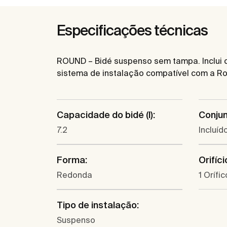
Especificações técnicas
ROUND – Bidé suspenso sem tampa. Inclui co
sistema de instalação compatível com a Ro
Capacidade do bidé (l):
Conjun
7.2
Incluíd
Forma:
Orifíc
Redonda
1 Orífic
Tipo de instalação:
Suspenso