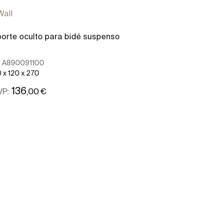
Wall
orte oculto para bidé suspenso
:
A890091100
 x 120 x 270
136
,00 €
VP:
Ver mais