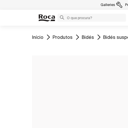
Galleries
P
Ir para
Ir para
Ir para
Ir para
Início
Produtos
Bidés
Bidés sus