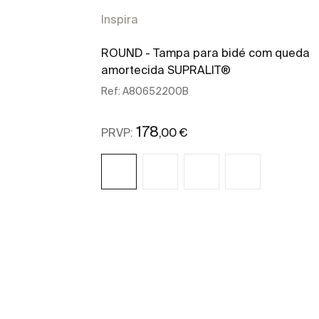
Inspira
ROUND - Tampa para bidé com queda
amortecida SUPRALIT®
Ref:
A80652200B
178
,00 €
PRVP:
Ver mais