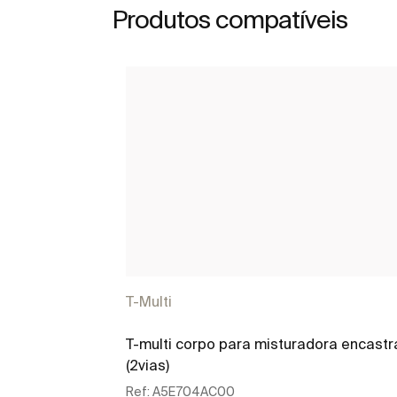
Produtos compatíveis
T-Multi
T-multi corpo para misturadora encast
(2vias)
Ref:
A5E704AC00