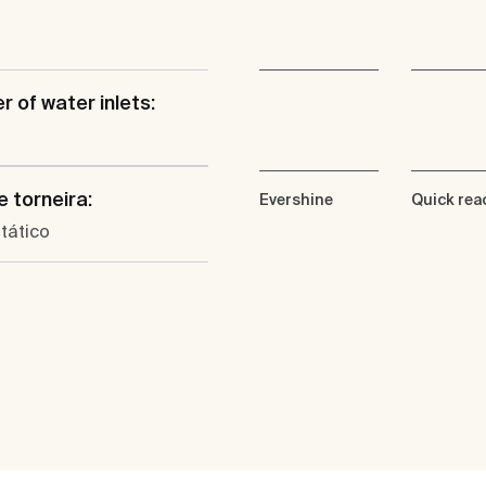
 of water inlets:
e torneira:
Evershine
Quick rea
tático