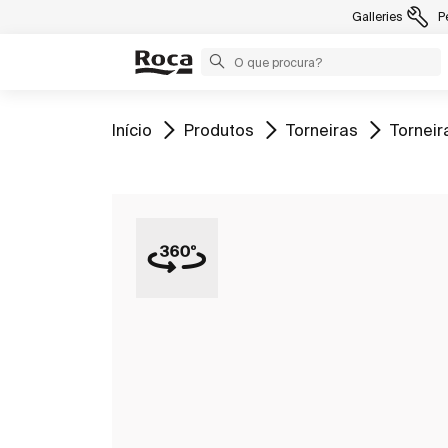
Galleries
P
Ir para
Ir para
Ir para
Ir para
Início
Produtos
Torneiras
Torneir