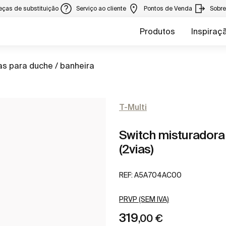
eças de substituição
Serviço ao cliente
Pontos de Venda
Sobr
Produtos
Inspiraç
as para duche / banheira
T-Multi
Switch misturadora
(2vias)
REF:
A5A704AC00
PRVP (SEM IVA)
319
,00 €