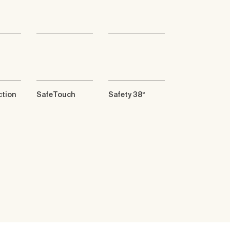
ction
SafeTouch
Safety 38º