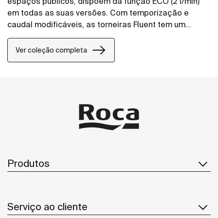
espaços públicos, dispõem da função ECO (2 l/min)
em todas as suas versões. Com temporização e
caudal modificáveis, as torneiras Fluent tem um
perlator anti vandalismo e um design de altura
confort para facilitar a sua utilização.
Ver coleção completa
Produtos
Serviço ao cliente