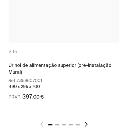
Site
Urinol de alimentação superior (pré-instalação
Mural)
Ref:
A359607001
490 x 295 x 700
397
,00 €
PRVP:
Ver mais