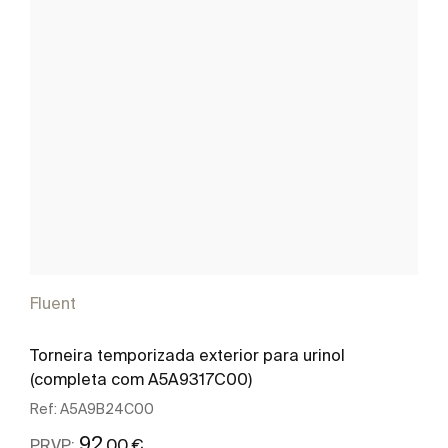
Fluent
Torneira temporizada exterior para urinol
(completa com A5A9317C00)
Ref:
A5A9B24C00
92
,00 €
PRVP: