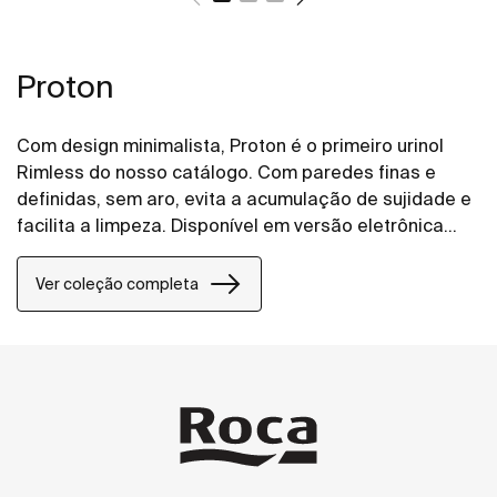
Proton
Com design minimalista, Proton é o primeiro urinol
Rimless do nosso catálogo. Com paredes finas e
definidas, sem aro, evita a acumulação de sujidade e
facilita a limpeza. Disponível em versão eletrônica
que integra sensor de presença para descarga sem
contato, e em versões convencionais de alimentação
Ver coleção completa
superior ou posterior para fluxómetros mecânicos.