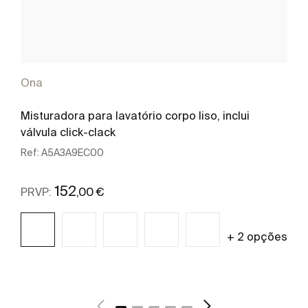
Ona
Misturadora para lavatório corpo liso, inclui
válvula click-clack
Ref:
A5A3A9EC00
152
,00 €
PRVP:
+ 2 opções
Ver mais