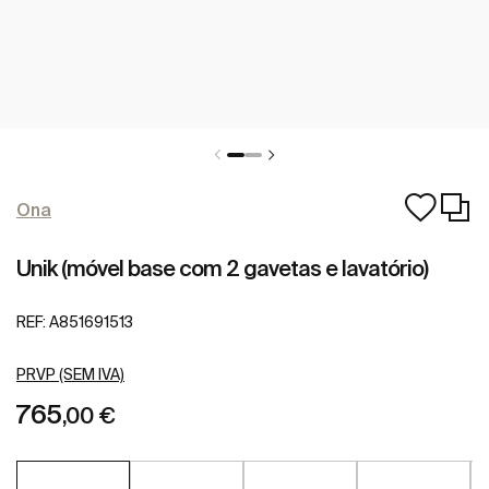
Ona
Unik (móvel base com 2 gavetas e lavatório)
REF:
A851691513
PRVP (SEM IVA)
765
,00 €