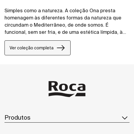
Simples como a natureza. A coleção Ona presta
homenagem às diferentes formas da natureza que
circundam o Mediterrâneo, de onde somos. É
funcional, sem ser fria, e de uma estética límpida, à
imagem do calor inerente do ambiente natural, feita
para quem aprecia o poder das paisagens
Ver coleção completa
silenciosas.
Produtos