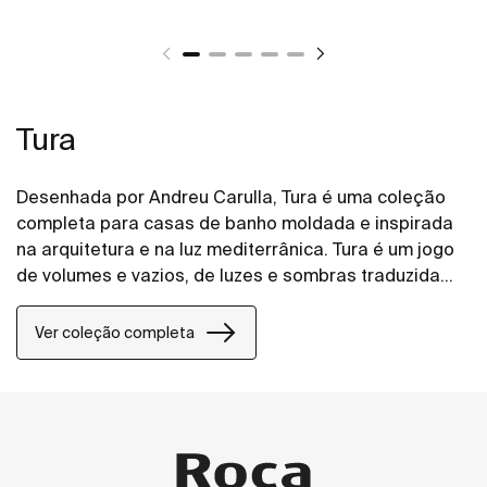
Tura
Desenhada por Andreu Carulla, Tura é uma coleção
completa para casas de banho moldada e inspirada
na arquitetura e na luz mediterrânica. Tura é um jogo
de volumes e vazios, de luzes e sombras traduzida
em elementos para a casa de banho. Inovação e
sustentabilidade estão presentes em toda a
Ver coleção completa
coleção, desde o design e tecnologia até ao uso de
materiais reciclados e embalagens sem plástico.