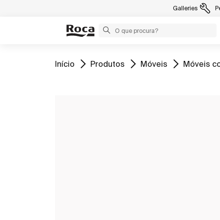
Galleries
P
Ir para
Ir para
Ir para
Ir para
Início
Produtos
Móveis
Móveis co