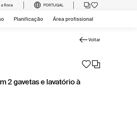
e a Roca
PORTUGAL
ão
Planificação
Área profissional
Voltar
m 2 gavetas e lavatório à