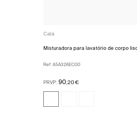
Cala
Misturadora para lavatório de corpo lis
Ref:
A5A326EC00
90
,20 €
PRVP:
Ver mais