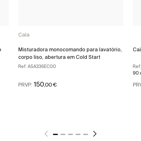
Cala
o
Misturadora monocomando para lavatório,
Cai
corpo liso, abertura em Cold Start
Ref:
A5A336EC00
Ref
90 
150
,00 €
PRVP:
PR
Ver mais