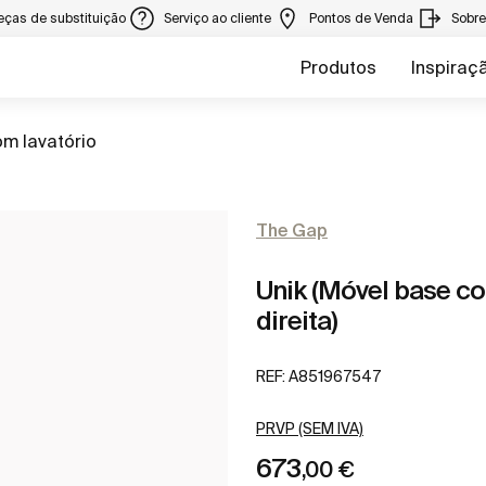
eças de substituição
Serviço ao cliente
Pontos de Venda
Sobr
Produtos
Inspiraç
m lavatório
The Gap
Unik (Móvel base co
direita)
REF:
A851967547
PRVP (SEM IVA)
673
,00 €