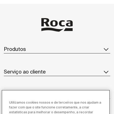
espaços na cultura árabe, o espaço de banho deste
no
restaurante cosmopolita foi concebido como um espaço
In
dedicado à beleza e ao bem-estar. Tendo isto presente, a
na
Roca apresentou designs e materiais sofisticados, mas
também soluções eficientes, resistentes e funcionais.
Produtos
Serviço ao cliente
Sobre Nós
Utilizamos cookies nossos e de terceiros que nos ajudam a
fazer com que o site funcione corretamente, a criar
estatísticas para melhorar o desempenho, a recordar