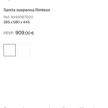
Sanita suspensa Rimless
Ref:
A3460B7000
395 x 580 x 445
909
,00 €
PRVP:
Ver mais