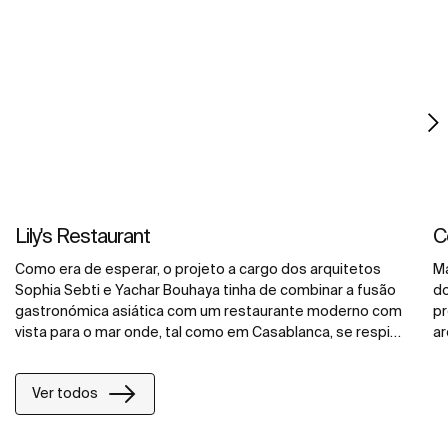
Lily's Restaurant
C
Como era de esperar, o projeto a cargo dos arquitetos
Ma
Sophia Sebti e Yachar Bouhaya tinha de combinar a fusão
do
gastronómica asiática com um restaurante moderno com
pr
vista para o mar onde, tal como em Casablanca, se respira
ar
cultura francesa e árabe. Para chegar a este objetivo, os
de
produtos da Roca foram integrados num espaço de
ca
Ver todos
banho onde cada peça, dada a sua forma e composição,
ba
foi pensada para despertar os sentidos. _x000D_ Em
r
homenagem à importância da água e à higiene dos
qu