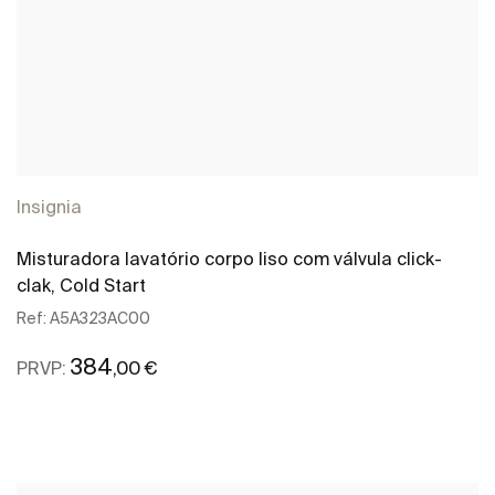
Insignia
Misturadora lavatório corpo liso com válvula click-
clak, Cold Start
Ref:
A5A323AC00
384
,00 €
PRVP:
Ver mais