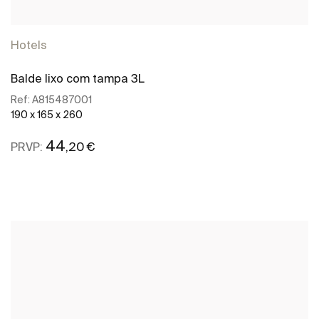
Hotels
Balde lixo com tampa 3L
Ref:
A815487001
190 x 165 x 260
44
,20 €
PRVP:
Ver mais