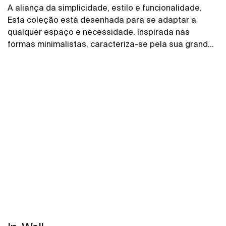
A aliança da simplicidade, estilo e funcionalidade.
Esta coleção está desenhada para se adaptar a
qualquer espaço e necessidade. Inspirada nas
formas minimalistas, caracteriza-se pela sua grande
versatilidade. Uma solução pensada para os
pequenos e grandes projetos de design, tanto em
espaços públicos como em espaços privados.