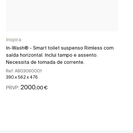
Inspira
In-Wash® - Smart toilet suspenso Rimless com
saída horizontal. Inclui tampo e assento.
Necessita de tomada de corrente.
Ref:
A803060001
390 x 562 x 476
2000
,00 €
PRVP:
Ver mais