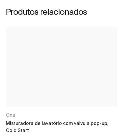
Produtos relacionados
Ona
In
Misturadora de lavatório com válvula pop-up,
Mi
Cold Start
cl