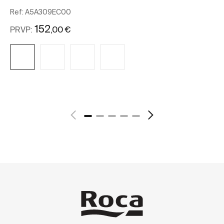
Ref:
A5A309EC00
Re
152
,00 €
PRVP:
PR
Ver mais