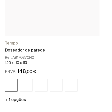
Tempo
Ho
Doseador de parede
Co
Ref:
A817037CN0
Re
120 x 110 x 113
74 
148
,00 €
PRVP:
PR
+ 1 opções
+ 