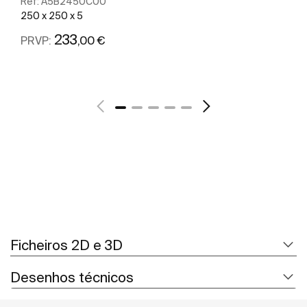
Ref:
A5B2450C00
250 x 250 x 5
233
,00 €
PRVP:
Ver mais
Ficheiros 2D e 3D
Desenhos técnicos