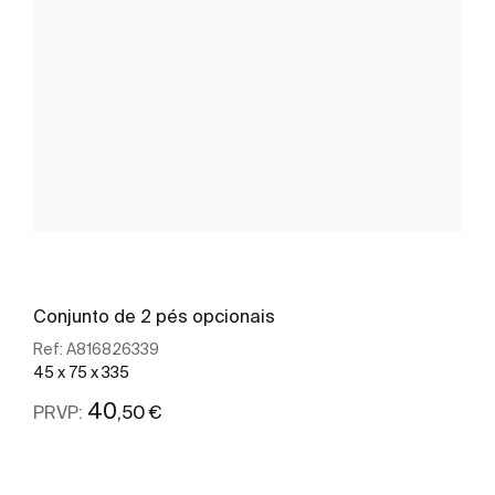
Conjunto de 2 pés opcionais
Ref:
A816826339
45 x 75 x 335
40
,50 €
PRVP:
Ver mais