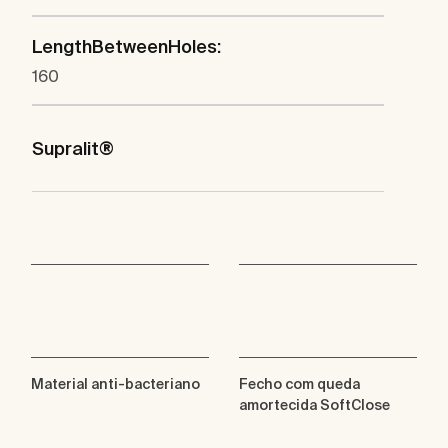
LengthBetweenHoles:
160
Supralit®
Material anti-bacteriano
Fecho com queda
amortecida SoftClose