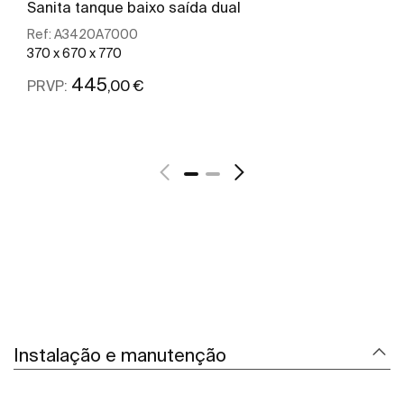
Sanita tanque baixo saída dual
Ref:
A3420A7000
370 x 670 x 770
445
,00 €
PRVP:
Ver mais
Instalação e manutenção