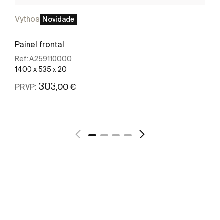
Vythos
Novidade
Painel frontal
Ref:
A259110000
1400 x 535 x 20
303
,00 €
PRVP:
Ver mais