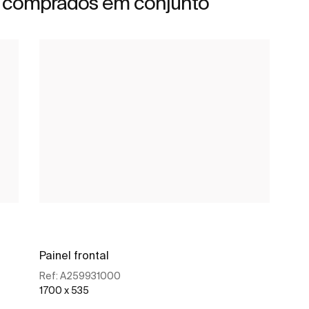
 comprados em conjunto
Painel frontal
Ref:
A259931000
1700 x 535