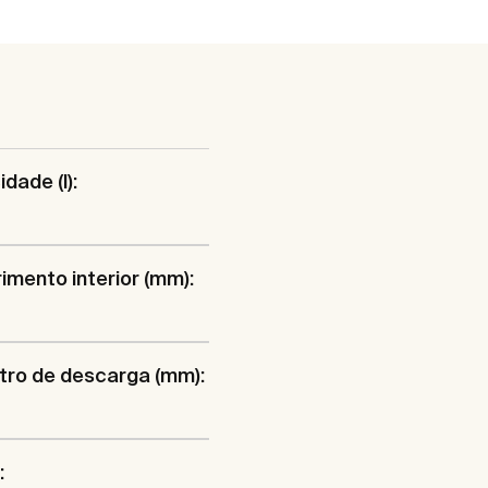
dade (l):
mento interior (mm):
tro de descarga (mm):
: