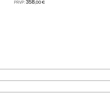
358
,00 €
PRVP:
Ver mais