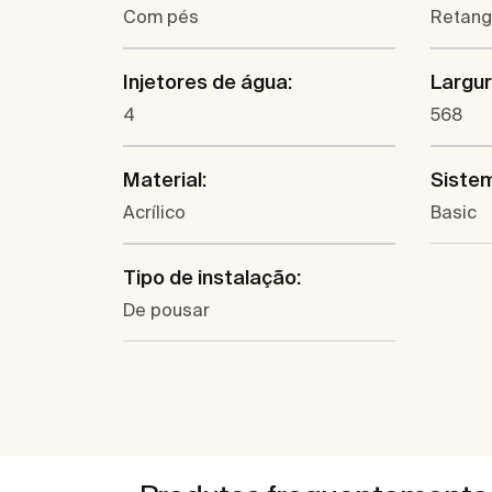
Com pés
Retang
Injetores de água:
Largur
4
568
Material:
Siste
Acrílico
Basic
Tipo de instalação:
De pousar