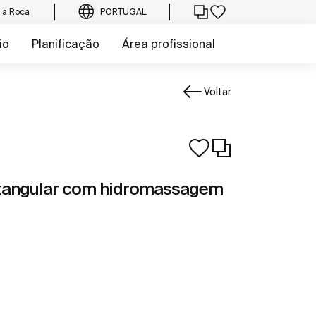
e a Roca
PORTUGAL
ão
Planificação
Área profissional
Voltar
retangular com hidromassagem