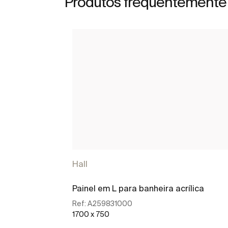
Produtos frequentemente
Hall
Painel em L para banheira acrílica
Ref:
A259831000
1700 x 750