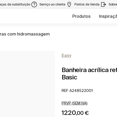
eças de substituição
Serviço ao cliente
Pontos de Venda
Sobr
Produtos
Inspiraç
iras com hidromassagem
Easy
Banheira acrílica 
Basic
REF:
A248522001
PRVP (SEM IVA)
1220
,00 €