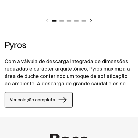
Pyros
Com a válvula de descarga integrada de dimensões
reduzidas e carácter arquitetónico, Pyros maximiza a
área de duche conferindo um toque de sofisticação
ao ambiente. A descarga de grande caudal e os seus
declives progressivos facilitam o rápido escoamento
da água, evitando a sua estagnação e o seu
Ver coleção completa
potencial transbordo.