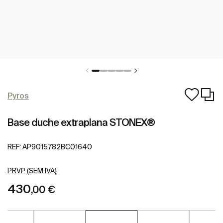
Pyros
Base duche extraplana STONEX®
REF:
AP9015782BC01640
PRVP (SEM IVA)
430
,00 €