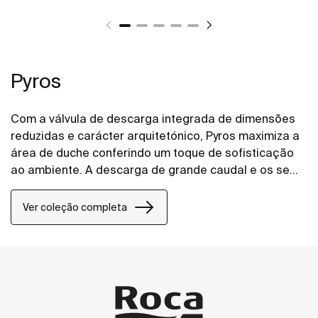
Pyros
Com a válvula de descarga integrada de dimensões
reduzidas e carácter arquitetónico, Pyros maximiza a
área de duche conferindo um toque de sofisticação
ao ambiente. A descarga de grande caudal e os seus
declives progressivos facilitam o rápido escoamento
da água, evitando a sua estagnação e o seu
Ver coleção completa
potencial transbordo.