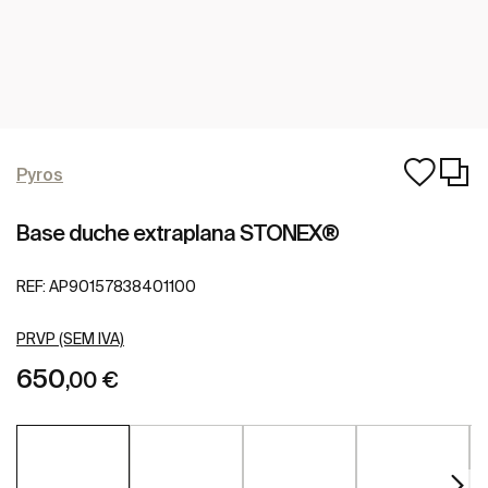
Pyros
Base duche extraplana STONEX®
REF:
AP90157838401100
PRVP (SEM IVA)
650
,00 €