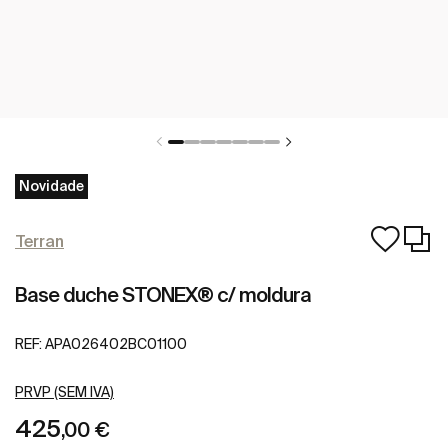
Novidade
Terran
Base duche STONEX® c/ moldura
REF:
APA026402BC01100
PRVP (SEM IVA)
425
,00 €