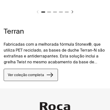
Terran
Fabricadas com a melhorada fórmula Stonex®, que
utiliza PET reciclado, as bases de duche Terran-N são
extrafinas e antiderrapantes. Esta solução inclui a
grelha Twist no mesmo acabamento da base de
duche, mas o design pode ser alterado adicionando
uma grelha Mosaico ou Tijolo.
Ver coleção completa