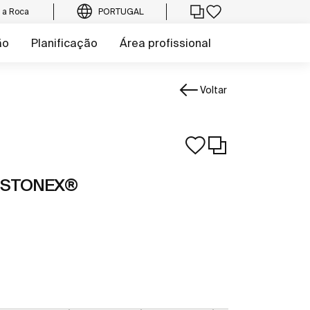
e a Roca
PORTUGAL
ão
Planificação
Área profissional
Voltar
m STONEX®