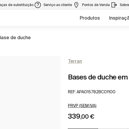
eças de substituição
Serviço ao cliente
Pontos de Venda
Sobr
Produtos
Inspiraç
r para
Base de duche
Terran
Bases de duche e
REF:
APA015782BC01100
PRVP (SEM IVA)
339
,00 €