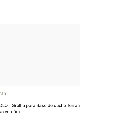
ran
OLO - Grelha para Base de duche Terran
va versão)