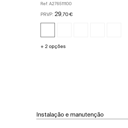
Ref:
A276511100
29
,70 €
PRVP:
+ 2 opções
Ver mais
Instalação e manutenção