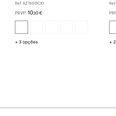
Ref:
A276513C10
Ref
10
,10 €
PRVP:
PR
+ 3 opções
+ 
Ver mais