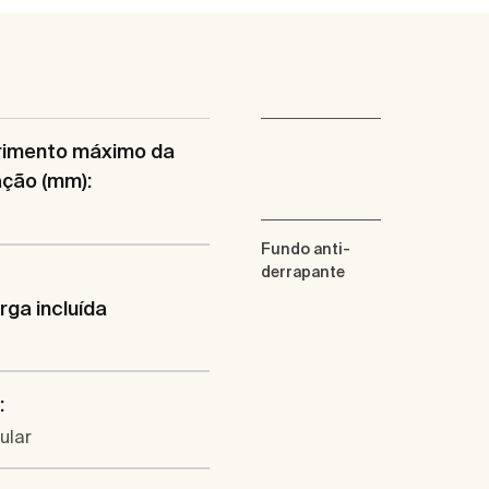
imento máximo da
ação (mm):
Fundo anti-
derrapante
ga incluída
:
ular