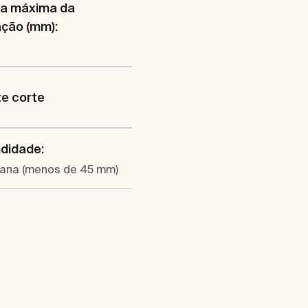
ra máxima da
ação (mm):
e corte
didade:
plana (menos de 45 mm)