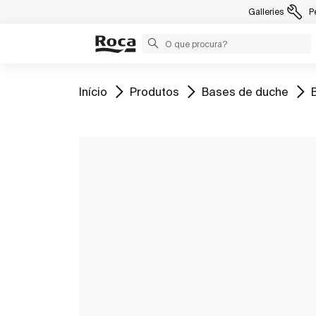
Galleries
P
Ir para
Ir para
Ir para
I
Início
Produtos
Bases de duche