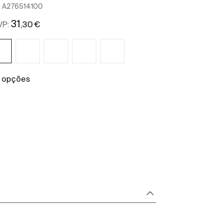
:
A276514100
31
,30 €
VP:
2 opções
Ver mais