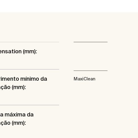
nsation (mm):
imento mínimo da
MaxiClean
ação (mm):
ra máxima da
ação (mm):