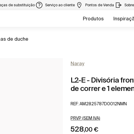
eças de substituição
Serviço ao cliente
Pontos de Venda
Sobr
Produtos
Inspiraç
rias de duche
Naray
L2-E - Divisória fro
de correr e 1 elemen
REF:
AM2825787D0012NMN
PRVP (SEM IVA)
528
,00 €