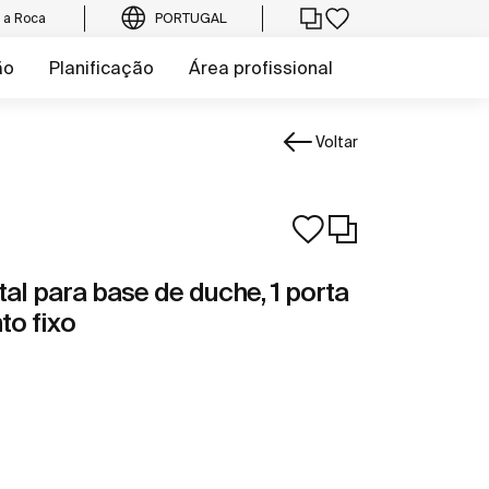
e a Roca
PORTUGAL
ão
Planificação
Área profissional
Voltar
ntal para base de duche, 1 porta
to fixo