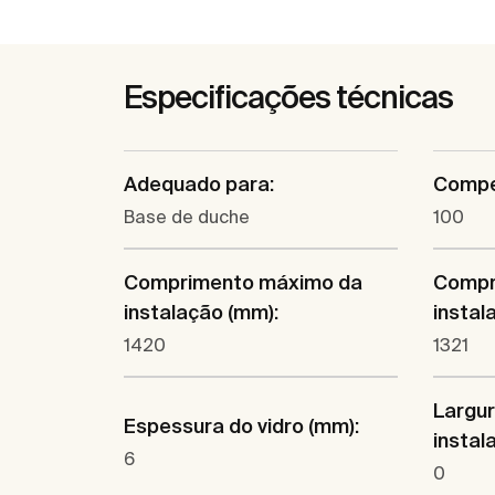
Especificações técnicas
Adequado para:
Compe
Base de duche
100
Comprimento máximo da
Compr
instalação (mm):
instal
1420
1321
Largu
Espessura do vidro (mm):
instal
6
0