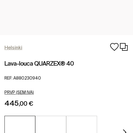
Helsinki
Lava-louca QUARZEX® 40
REF:
A880230940
PRVP (SEM IVA)
445
,00 €