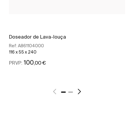
Doseador de Lava-louça
Ref:
A861104000
116 x 55 x 240
100
,00 €
PRVP:
Ver mais