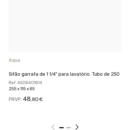
Aqua
Sifão garrafa de 1 1/4" para lavatório. Tubo de 250
Ref:
A506401614
255 x 115 x 65
48
,80 €
PRVP:
Ver mais