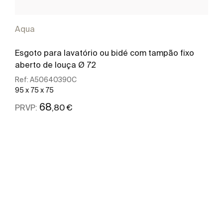
Aqua
Esgoto para lavatório ou bidé com tampão fixo
aberto de louça Ø 72
Ref:
A50640390C
95 x 75 x 75
68
,80 €
PRVP:
Ver mais