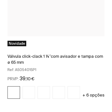
Novidade
Válvula click-clack 1 ¼”com avisador e tampa com
ø 65 mm
Ref:
A5054015P1
39
,10 €
PRVP:
+ 6 opções