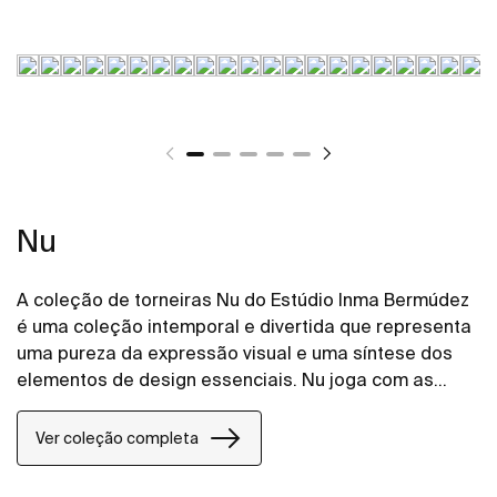
Nu
A coleção de torneiras Nu do Estúdio Inma Bermúdez
é uma coleção intemporal e divertida que representa
uma pureza da expressão visual e uma síntese dos
elementos de design essenciais. Nu joga com as
cores de formas novas e criativas, permitindo toda
uma personalização da casa de banho.
Ver coleção completa