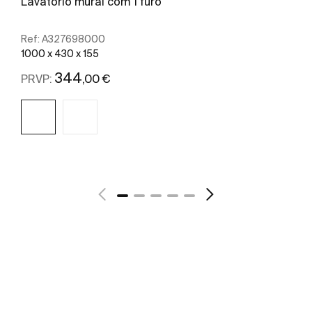
Lavatório mural com 1 furo
Ref:
A327698000
1000 x 430 x 155
344
,00 €
PRVP:
Ver mais