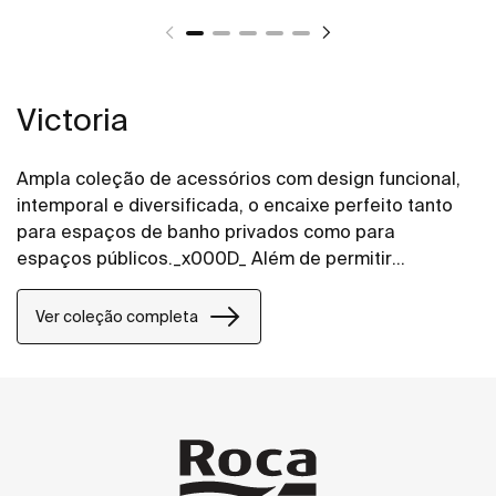
Victoria
Ampla coleção de acessórios com design funcional,
intemporal e diversificada, o encaixe perfeito tanto
para espaços de banho privados como para
espaços públicos._x000D_ Além de permitir
instalação com parafuso, a coleção Victoria também
permite uma fixação alternativa mediante o uso de
Ver coleção completa
um adesivo, evitando assim os buracos e garantindo
uma alta resistência (exceto para o porta-toalhas e
toalheiros elétricos e de aquecimento, com limite de
carga estática até 5 kg por elemento).