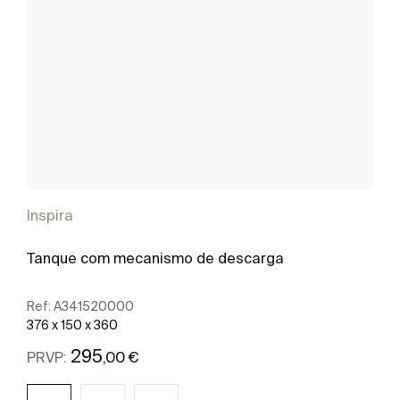
Inspira
Tanque com mecanismo de descarga
Ref:
A341520000
376 x 150 x 360
295
,00 €
PRVP: