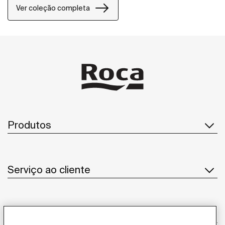
de banho de todos os estilos.
Ver coleção completa
Produtos
Serviço ao cliente
Sobre Nós