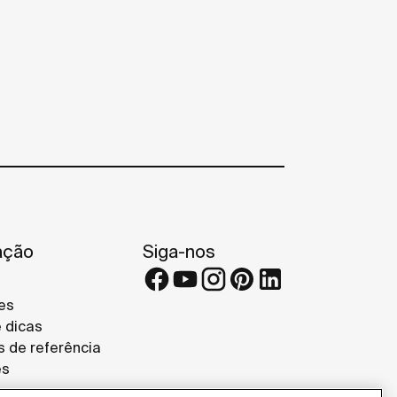
ação
Siga-nos
es
e dicas
s de referência
es