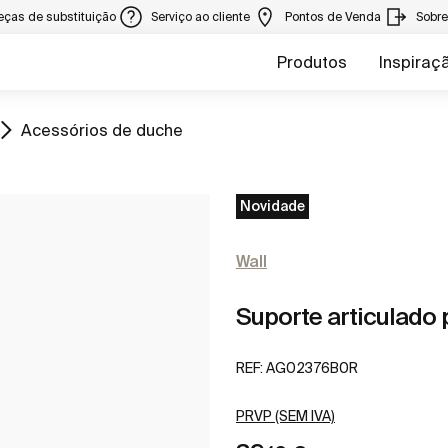
eças de substituição
Serviço ao cliente
Pontos de Venda
Sobr
Produtos
Inspiraç
Ir para
Acessórios de duche
Novidade
Wall
Suporte articulado
REF:
AG02376B0R
PRVP (SEM IVA)