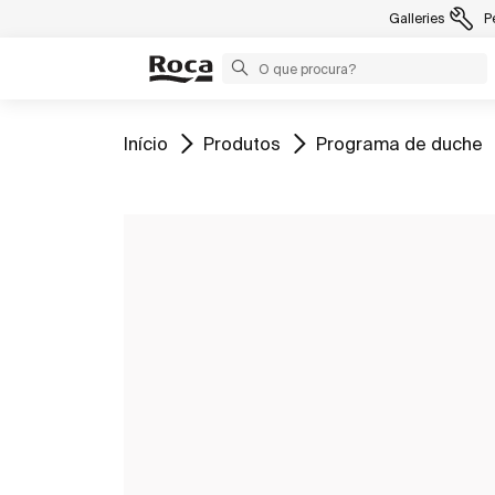
Galleries
P
Ir para
Ir para
Ir para
Início
Produtos
Programa de duche