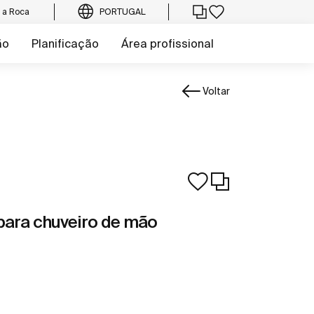
e a Roca
PORTUGAL
ão
Planificação
Área profissional
Voltar
 para chuveiro de mão