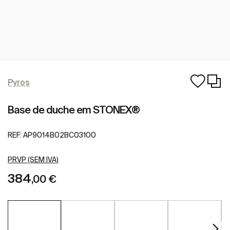
Pyros
Base de duche em STONEX®
REF:
AP9014B02BC03100
PRVP (SEM IVA)
384
,00 €