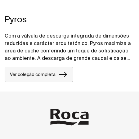
Pyros
Com a válvula de descarga integrada de dimensões
reduzidas e carácter arquitetónico, Pyros maximiza a
área de duche conferindo um toque de sofisticação
ao ambiente. A descarga de grande caudal e os seus
declives progressivos facilitam o rápido escoamento
da água, evitando a sua estagnação e o seu
Ver coleção completa
potencial transbordo.