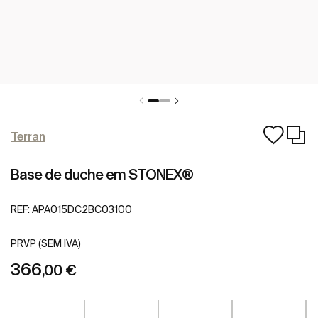
Terran
Base de duche em STONEX®
REF:
APA015DC2BC03100
PRVP (SEM IVA)
366
,00 €