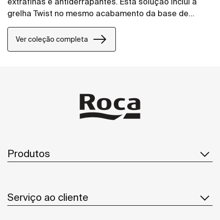
extrafinas e antiderrapantes. Esta solução inclui a
grelha Twist no mesmo acabamento da base de
duche, mas o design pode ser alterado adicionando
uma grelha Mosaico ou Tijolo.
Ver coleção completa
Produtos
Serviço ao cliente