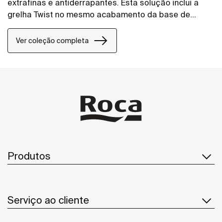
extrafinas e antiderrapantes. Esta solução inclui a
grelha Twist no mesmo acabamento da base de
duche, mas o design pode ser alterado adicionando
uma grelha Mosaico ou Tijolo.
Ver coleção completa
Produtos
Serviço ao cliente