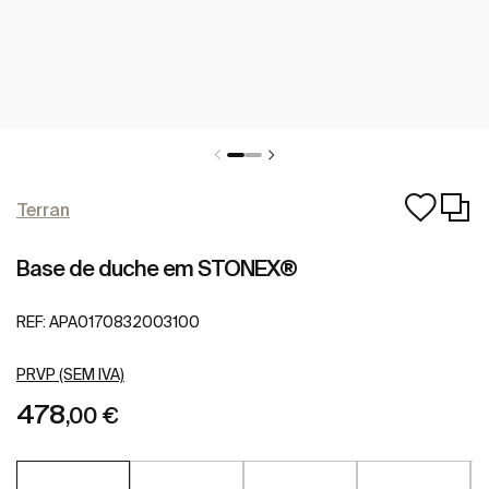
Terran
Base de duche em STONEX®
REF:
APA0170832003100
PRVP (SEM IVA)
478
,00 €