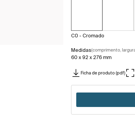
C0 - Cromado
Medidas
(comprimento, largura,
60 x 92 x 276 mm
Ficha de produto (pdf)