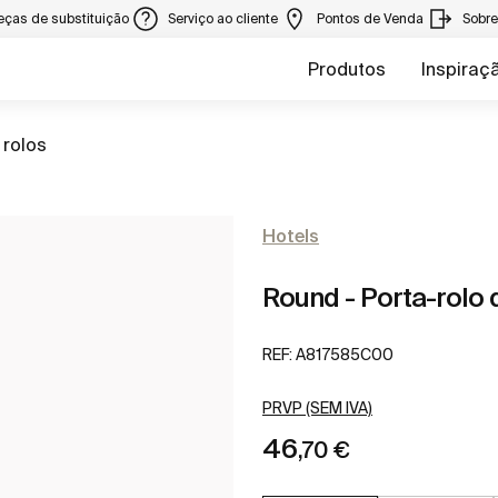
eças de substituição
Serviço ao cliente
Pontos de Venda
Sobr
Produtos
Inspiraç
a
 rolos
Hotels
Round - Porta-rolo 
REF:
A817585C00
PRVP (SEM IVA)
46
,70 €