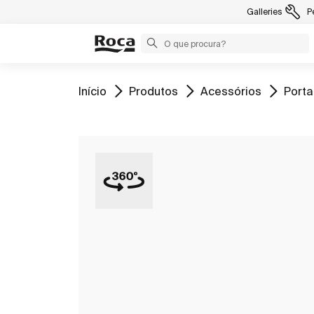
Galleries
P
Ir para
Ir para
Ir para
Ir par
Início
Produtos
Acessórios
Porta