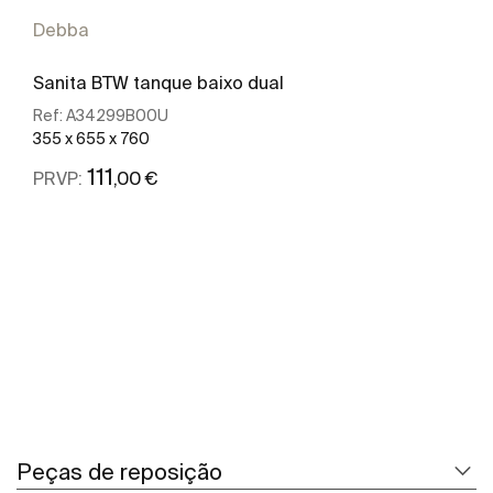
Debba
Sanita BTW tanque baixo dual
Ref:
A34299B00U
355 x 655 x 760
111
,00 €
PRVP:
Ver mais
Peças de reposição