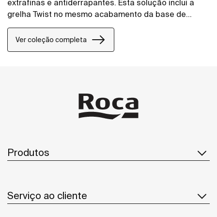
extrafinas e antiderrapantes. Esta solução inclui a
grelha Twist no mesmo acabamento da base de
duche, mas o design pode ser alterado adicionando
uma grelha Mosaico ou Tijolo.
Ver coleção completa
Produtos
Serviço ao cliente