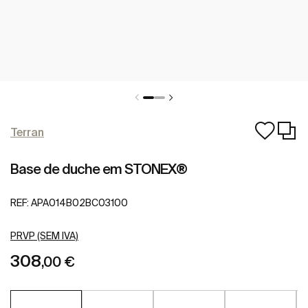
Terran
Base de duche em STONEX®
REF:
APA014B02BC03100
PRVP (SEM IVA)
308
,00 €