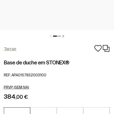
Terran
Base de duche em STONEX®
REF:
APA0157832003100
PRVP (SEM IVA)
384
,00 €