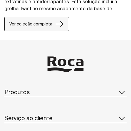
extrafinas e antiderrapantes. Esta solução inclui a
grelha Twist no mesmo acabamento da base de
duche, mas o design pode ser alterado adicionando
uma grelha Mosaico ou Tijolo.
Ver coleção completa
Produtos
Serviço ao cliente