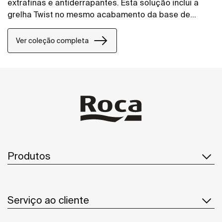
extrafinas e antiderrapantes. Esta solução inclui a
grelha Twist no mesmo acabamento da base de
duche, mas o design pode ser alterado adicionando
uma grelha Mosaico ou Tijolo.
Ver coleção completa
Produtos
Serviço ao cliente