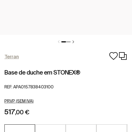
Terran
Base de duche em STONEX®
REF:
APA0157838403100
PRVP (SEM IVA)
517
,00 €